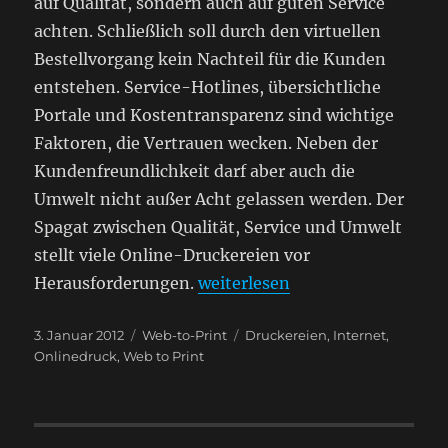
auf Qualität, sondern auch auf guten Service
achten. Schließlich soll durch den virtuellen
Bestellvorgang kein Nachteil für die Kunden
entstehen. Service-Hotlines, übersichtliche
Portale und Kostentransparenz sind wichtige
Faktoren, die Vertrauen wecken. Neben der
Kundenfreundlichkeit darf aber auch die
Umwelt nicht außer Acht gelassen werden. Der
Spagat zwischen Qualität, Service und Umwelt
stellt viele Online-Druckereien vor
„Alles im Blick: Qualität, Serv
Herausforderungen.
weiterlesen
Veröffentlicht
Kategorien
Schlagwörter
3. Januar 2012
Web-to-Print
Druckereien
,
Internet
,
am
Onlinedruck
,
Web to Print