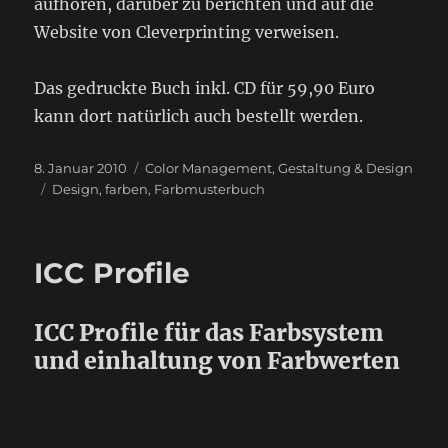
aufhören, darüber zu berichten und auf die
Website von Cleverprinting verweisen.
Das gedruckte Buch inkl. CD für 59,90 Euro
kann dort natürlich auch bestellt werden.
Veröffentlicht
Kategorien
8. Januar 2010
Color Management
,
Gestaltung & Design
am
Schlagwörter
Design
,
farben
,
Farbmusterbuch
ICC Profile
ICC Profile für das Farbsystem
und einhaltung von Farbwerten