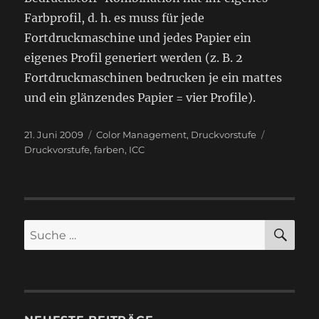
Farbprofil, d. h. es muss für jede
Fortdruckmaschine und jedes Papier ein
eigenes Profil generiert werden (z. B. 2
Fortdruckmaschinen bedrucken je ein mattes
und ein glänzendes Papier = vier Profile).
Veröffentlicht
Kategorien
Schlagwör
21. Juni 2009
Color Management
,
Druckvorstufe
am
Druckvorstufe
,
farben
,
ICC
SU
Suche
nach: