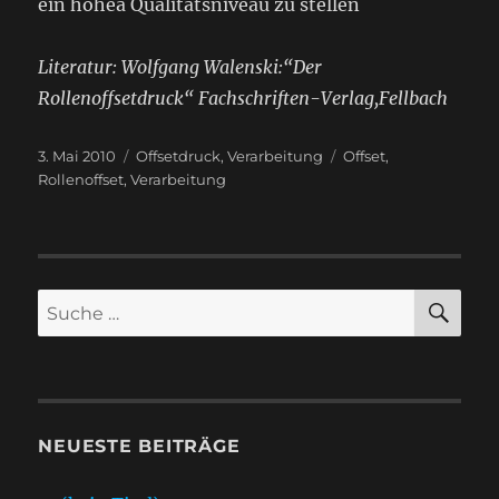
ein hohea Qualitätsniveau zu stellen
Literatur: Wolfgang Walenski:“Der
Rollenoffsetdruck“ Fachschriften-Verlag,Fellbach
Veröffentlicht
Kategorien
Schlagwörter
3. Mai 2010
Offsetdruck
,
Verarbeitung
Offset
,
am
Rollenoffset
,
Verarbeitung
SU
Suche
nach:
NEUESTE BEITRÄGE