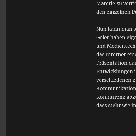
Materie zu verti
den einzelnen P
Nun kann man si
Geier haben eig
und Medientechn
das Internet ei
Präsentation dar
Entwicklungen
i
verschiedenen z
Kommunikation 
Konkurrenz abz
dass steht wie i