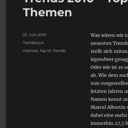
Themen
Veröffentlicht
22. Juni 2010
Was wären wir n
am
Kategorien
Trendscout
neuesten Trends
Schlagwörter
Internet
,
Top 10
,
Trends
stellt sich mitun
irgendwer gesagt
Oder wie ist es 
ab. Wie dem auch
nun vorgestellte
letzten Jahren 
Namen kennt und
Marcel Albertin
dabei eine mehr 
immerhin 27,7 M