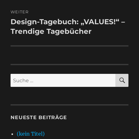
WEITER
Design-Tagebuch: „VALUES!“ –
Nächster
Beitrag:
Trendige Tagebücher
SU
Suche
nach:
NEUESTE BEITRÄGE
(kein Titel)