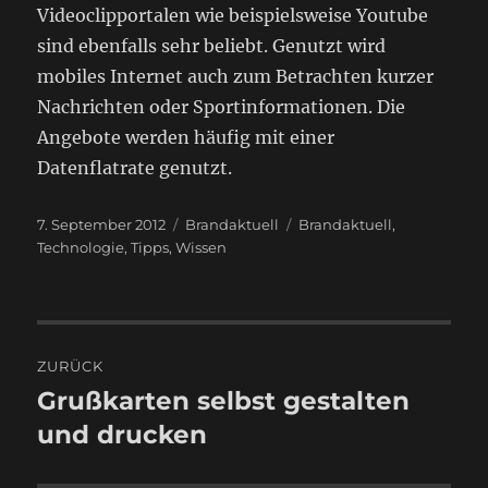
Videoclipportalen wie beispielsweise Youtube
sind ebenfalls sehr beliebt. Genutzt wird
mobiles Internet auch zum Betrachten kurzer
Nachrichten oder Sportinformationen. Die
Angebote werden häufig mit einer
Datenflatrate genutzt.
Veröffentlicht
Kategorien
Schlagwörter
7. September 2012
Brandaktuell
Brandaktuell
,
am
Technologie
,
Tipps
,
Wissen
Beitragsnavigation
ZURÜCK
Grußkarten selbst gestalten
Vorheriger
Beitrag:
und drucken