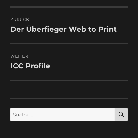
Beitragsnavigation
ZURÜCK
Der Überfieger Web to Print
Vorheriger
Beitrag:
WEITER
ICC Profile
Nächster
Beitrag:
SU
Suche
nach: