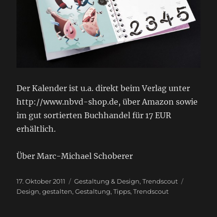
Der Kalender ist u.a. direkt beim Verlag unter
http://www.nbvd-shop.de, über Amazon sowie
im gut sortierten Buchhandel für 17 EUR
erhältlich.
Über Marc-Michael Schoberer
Veröffentlicht
Kategorien
Schlagwö
17. Oktober 2011
Gestaltung & Design
,
Trendscout
am
Design
,
gestalten
,
Gestaltung
,
Tipps
,
Trendscout