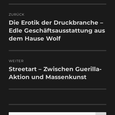
Beitragsnavigation
ZURÜCK
Die Erotik der Druckbranche –
Vorheriger
Beitrag:
Edle Geschäftsausstattung aus
dem Hause Wolf
WEITER
Streetart – Zwischen Guerilla-
Nächster
Beitrag:
Aktion und Massenkunst
SU