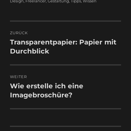
am
Design
,
Freelancer
,
Gestaltung
,
Tipps
,
Wissen
Beitragsnavigation
ZURÜCK
Transparentpapier: Papier mit
Vorheriger
Beitrag:
Durchblick
WEITER
Wie erstelle ich eine
Nächster
Beitrag:
Imagebroschüre?