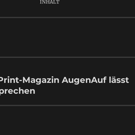
INHALT
Print-Magazin AugenAuf lässt
sprechen