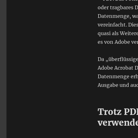
oder tragbares D
Datenmenge, was
vereinfacht. Die
quasi als Weite
es von Adobe ver
Da „überflüssig
Adobe Acrobat De
Datenmenge erheb
Ausgabe und auc
Trotz PD
verwend