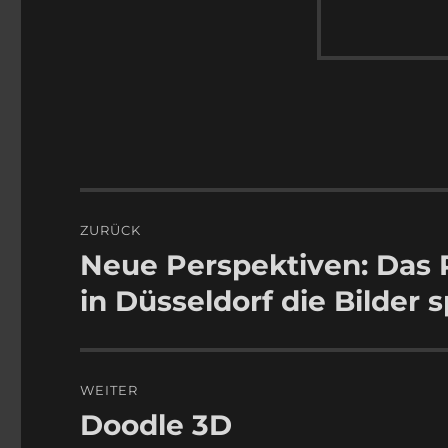
Beitragsnavigation
ZURÜCK
Neue Perspektiven: Das 
Vorheriger
Beitrag:
in Düsseldorf die Bilder 
WEITER
Doodle 3D
Nächster