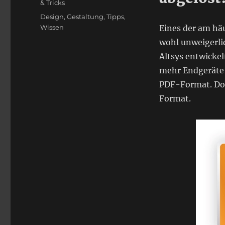
& Tricks
Schlagwörter
Design
,
Gestaltung
,
Tipps
,
Wissen
Eines der am hä
wohl unweigerli
Altsys entwicke
mehr Endgeräte
PDF-Format. Doc
Format.