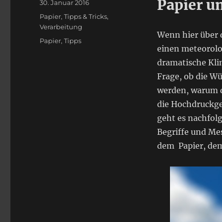
Papier u
Veröffentlicht
30. Januar 2016
am
Kategorien
Papier
,
Tipps & Tricks
,
Verarbeitung
Wenn hier über d
Schlagwörter
Papier
,
Tipps
einen meteorolo
dramatische Kli
Frage, ob die Wü
werden, warum 
die Hochdruckge
geht es nachfol
Begriffe und Me
dem Papier, d