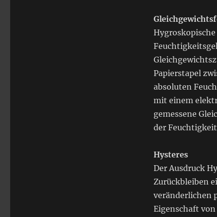
Gleichgewichtsf
Hygroskopische 
Feuchtigkeitsge
Gleichgewichtszu
Papierstapel zw
absoluten Feucht
mit einem elekt
gemessene Gleic
der Feuchtigkei
Hysteres
Der Ausdruck Hy
Zurückbleiben e
veränderlichen 
Eigenschaft von