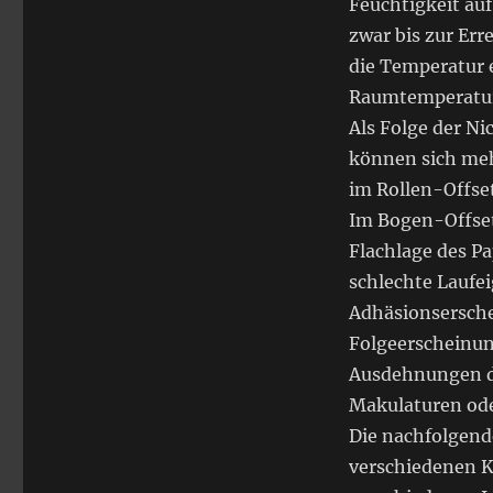
Feuchtigkeit auf
zwar bis zur Err
die Temperatur 
Raumtemperatur 
Als Folge der N
können sich me
im Rollen-Offse
Im Bogen-Offset
Flachlage des P
schlechte Laufe
Adhäsionsersche
Folgeerscheinun
Ausdehnungen de
Makulaturen ode
Die nachfolgend
verschiedenen K