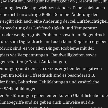
 (Adsorption) oder gibt Feuchtigkeit ab (Desorption), u
eichung des Gleichgewichtszustandes. Dabei spielt auch
eine nicht unwichtige Rolle. Denn bei Änderung der
ergibt sich auch eine Änderung der rel.
Luftfeuchtigkei
ichtbeachtung der Luftfeuchtigkeit und Temperatur
hr oder weniger große Probleme sowohl im Bogendruck
tdruck im Digitaldruck und auch beim Kopieren ergeben
druck sind es vor allen Dingen Probleme mit der
apiers wie Verspannungen, Randwelligkeiten sowie
igenschaften (z.B.stat.Aufladungen,
inungen) und den sich daraus ergebenden negativen
gen Im Rollen-Offsetdruck sind es besonders z.B.
r Bahn, Bahnrisse, Fehlklebungen und zusätzliche
r Wellenbildungen.
en Ausführungen geben einen kurzen Überblick über die
limabegriffe und sie geben auch Hinweise auf die