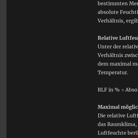
bestimmten Meng
absolute Feucht
Verhältnis, ergib
Relative Luftfeu
Unter der relati
Verhältnis zwis
dem maximal mög
Temperatur.
RLF in % = Absol
Maximal möglich
Die relative Luf
das Raumklima, 
Luftfeuchte berü