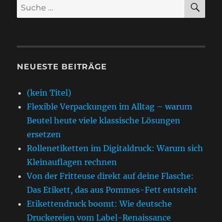
SU
Suche
nach:
NEUESTE BEITRÄGE
(kein Titel)
Flexible Verpackungen im Alltag – warum
Beutel heute viele klassische Lösungen
ersetzen
Rollenetiketten im Digitaldruck: Warum sich
Kleinauflagen rechnen
Von der Fritteuse direkt auf deine Flasche:
Das Etikett, das aus Pommes-Fett entsteht
Etikettendruck boomt: Wie deutsche
Druckereien vom Label-Renaissance