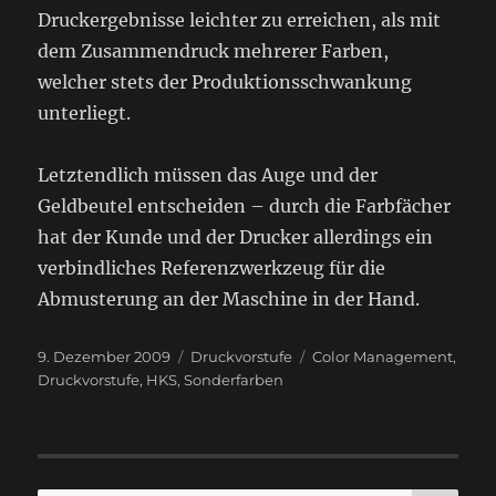
Druckergebnisse leichter zu erreichen, als mit
dem Zusammendruck mehrerer Farben,
welcher stets der Produktionsschwankung
unterliegt.
Letztendlich müssen das Auge und der
Geldbeutel entscheiden – durch die Farbfächer
hat der Kunde und der Drucker allerdings ein
verbindliches Referenzwerkzeug für die
Abmusterung an der Maschine in der Hand.
Veröffentlicht
Kategorien
Schlagwörter
9. Dezember 2009
Druckvorstufe
Color Management
,
am
Druckvorstufe
,
HKS
,
Sonderfarben