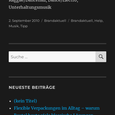
Raggae/Dancehall, Dance/Electro,
Unterhaltungsmusik
Veröffentlicht
Kategorien
Schlagwörter
2. September 2010
Brandaktuell
Brandaktuell
,
Help
,
am
Musik
,
Tipp
SU
Suche
nach:
NEUESTE BEITRÄGE
(kein Titel)
Flexible Verpackungen im Alltag – warum