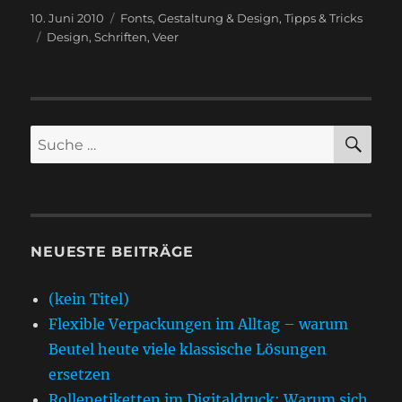
Veröffentlicht
Kategorien
10. Juni 2010
Fonts
,
Gestaltung & Design
,
Tipps & Tricks
am
Schlagwörter
Design
,
Schriften
,
Veer
SU
Suche
nach:
NEUESTE BEITRÄGE
(kein Titel)
Flexible Verpackungen im Alltag – warum
Beutel heute viele klassische Lösungen
ersetzen
Rollenetiketten im Digitaldruck: Warum sich