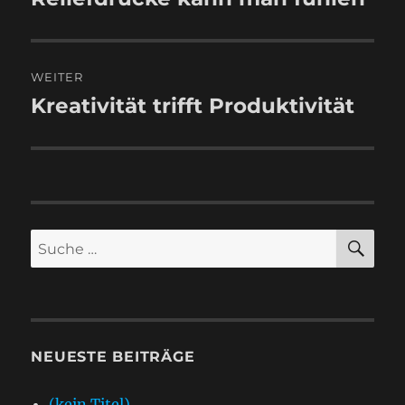
Beitrag:
WEITER
Kreativität trifft Produktivität
Nächster
Beitrag:
SU
Suche
nach:
NEUESTE BEITRÄGE
(kein Titel)