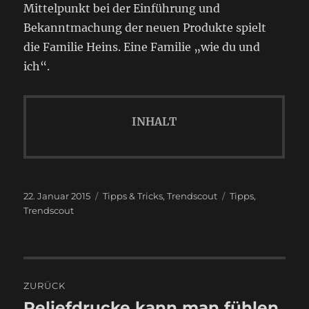
Mittelpunkt bei der Einführung und
Bekanntmachung der neuen Produkte spielt
die Familie Heins. Eine Familie „wie du und
ich“.
INHALT
Veröffentlicht
Kategorien
Schlagwörter
22. Januar 2015
Tipps & Tricks
,
Trendscout
Tipps
,
am
Trendscout
Beitragsnavigation
ZURÜCK
Reliefdrucke kann man fühlen
Vorheriger