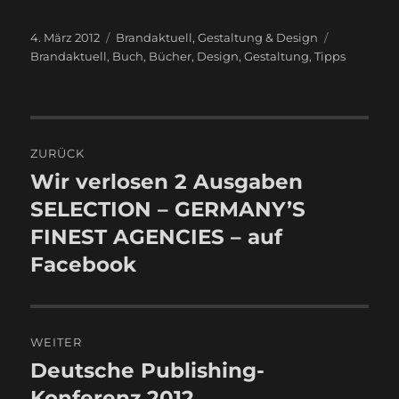
Veröffentlicht
Kategorien
Schlagwört
4. März 2012
Brandaktuell
,
Gestaltung & Design
am
Brandaktuell
,
Buch
,
Bücher
,
Design
,
Gestaltung
,
Tipps
Beitragsnavigation
ZURÜCK
Wir verlosen 2 Ausgaben
Vorheriger
Beitrag:
SELECTION – GERMANY’S
FINEST AGENCIES – auf
Facebook
WEITER
Deutsche Publishing-
Nächster
Beitrag:
Konferenz 2012