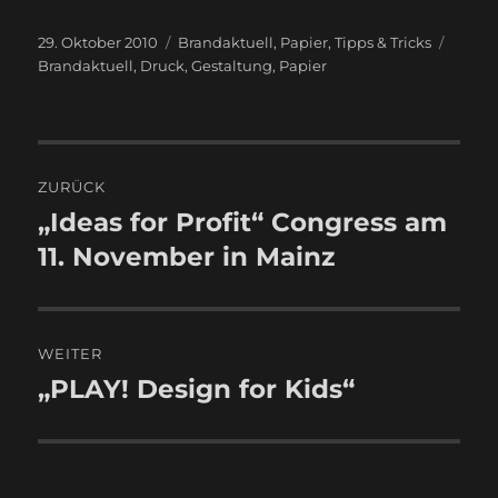
Veröffentlicht
Kategorien
Schla
29. Oktober 2010
Brandaktuell
,
Papier
,
Tipps & Tricks
am
Brandaktuell
,
Druck
,
Gestaltung
,
Papier
Beitragsnavigation
ZURÜCK
„Ideas for Profit“ Congress am
Vorheriger
Beitrag:
11. November in Mainz
WEITER
„PLAY! Design for Kids“
Nächster
Beitrag: