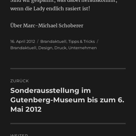
wenn die Lady endlich rasiert ist!
Über Marc-Michael Schoberer
Veröffentlicht
Kategorien
Schlagwörter
16. April 2012
Brandaktuell
,
Tipps & Tricks
am
Brandaktuell
,
Design
,
Druck
,
Unternehmen
Beitragsnavigation
ZURÜCK
Sonderausstellung im
Vorheriger
Beitrag:
Gutenberg-Museum bis zum 6.
Mai 2012
WEITER