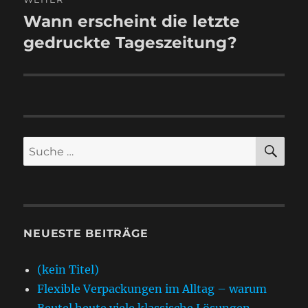
Wann erscheint die letzte
Nächster
Beitrag:
gedruckte Tageszeitung?
SU
Suche
nach:
NEUESTE BEITRÄGE
(kein Titel)
Flexible Verpackungen im Alltag – warum
Beutel heute viele klassische Lösungen