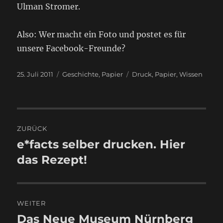
Ulman Stromer.
Also: Wer macht ein Foto und postet es für
unsere Facebook-Freunde?
Veröffentlicht
Kategorien
Schlagwörter
25. Juli 2011
Geschichte
,
Papier
Druck
,
Papier
,
Wissen
am
Beitragsnavigation
ZURÜCK
e*facts selber drucken. Hier
Vorheriger
Beitrag:
das Rezept!
WEITER
Das Neue Museum Nürnberg
Nächster