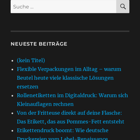
SU
Suche
nach:
NEUESTE BEITRÄGE
(kein Titel)
Flexible Verpackungen im Alltag – warum
Beutel heute viele klassische Lösungen
ersetzen
Rollenetiketten im Digitaldruck: Warum sich
Kleinauflagen rechnen
Von der Fritteuse direkt auf deine Flasche:
Das Etikett, das aus Pommes-Fett entsteht
Etikettendruck boomt: Wie deutsche
Druckereien vom Label-Renaissance