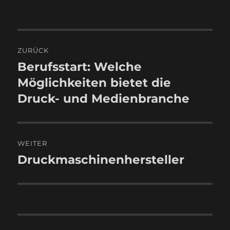
Beitragsnavigation
ZURÜCK
Berufsstart: Welche
Vorheriger
Beitrag:
Möglichkeiten bietet die
Druck- und Medienbranche
WEITER
Druckmaschinenhersteller
Nächster
Beitrag: