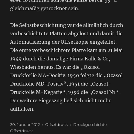
etwa 10 Minuten sollte die Platte bei ca. 35 °C
gleichmäßig getrocknet sein.
Die Selbstbeschichtung wurde allmählich durch
vorbeschichtete Platten abgelöst und damit die
Automatisierung der Offsetkopie eingeleitet.
Die erste vorbeschichtete Platte kam am 21.Mai
1949 durch die damalige Firma Kalle & Co,
Wiesbaden heraus. Es war die „Ozasol
Druckforlie MA-Positiv. 1950 folgte die „Ozasol
Druckfolie MD-Positiv“, 1951 die „Ozasol-
Druckfolie M-Negativ“, 1956 die „Ozasol N1“ .
Der weitere Siegeszug ließ sich nicht mehr
aufhalten.
Veröffentlicht
Kategorien
Schlagwörter
30. Januar 2012
Offsetdruck
Druckgeschichte
,
am
Offsetdruck