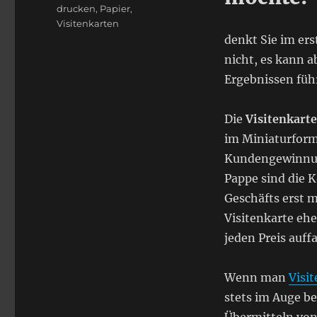
Schlagwörter
drucken
,
Papier
,
Visitenkarten
denkt Sie im erst
nicht, es kann a
Ergebnissen füh
Die
Visitenkarte
im Miniaturforma
Kundengewinnun
Pappe sind die 
Geschäfts erst 
Visitenkarte ehe
jeden Preis auffa
Wenn man
Visi
stets im Auge be