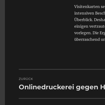
Visitenkarten se
intensiven Besch
Überblick. Desh
einigen vertrau
vorlegen. Die E
überraschend un
Beitragsnavigation
ZURÜCK
Onlinedruckerei gegen 
Vorheriger
Beitrag: