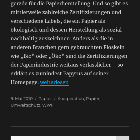
gerade für die Papierherstellung. Und so gibt es
mittlerweile zahlreiche Zertifizierungen und
verschiedene Labels, die ein Papier als
ökologisch und dessen Herstellung als sozial
nachhaltig auszeichnen. Anders als die in
anderen Branchen gern gebrauchten Floskeln
wie „Bio“ oder „Öko“ sind die Zertifizierungen
der Papierindustrie weitaus verlässlicher – so
erklärt es zumindest Papyrus auf seiner
„Umweltschutz als Unternehmensphilos
Homepage.
weiterlesen
Veröffentlicht
Kategorien
Schlagwörter
9. Mai 2010
Papier
Koorperation
,
Papier
,
am
Umweltschutz
,
WWF
SU