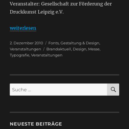
Veranstalter: Gesellschaft zur Förderung der
Druckkunst Leipzig e.V.
„17. Leipziger Typotage am 28. Mai 2011“
weiterlesen
Veröffentlicht
Kategorien
2. Dezember 2010
Fonts
,
Gestaltung & Design
,
am
Schlagwörter
Veranstaltungen
Brandaktuell
,
Design
,
Messe
,
Typografie
,
Veranstaltungen
SU
Suche
nach:
NEUESTE BEITRÄGE