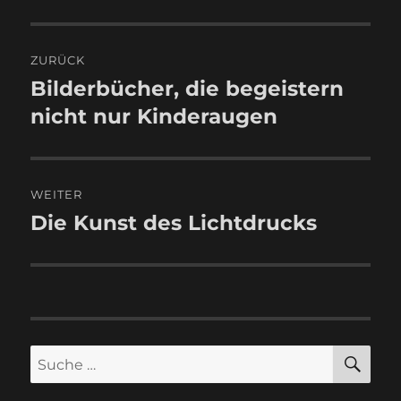
Beitragsnavigation
ZURÜCK
Bilderbücher, die begeistern
Vorheriger
Beitrag:
nicht nur Kinderaugen
WEITER
Die Kunst des Lichtdrucks
Nächster
Beitrag:
SU
Suche
nach: