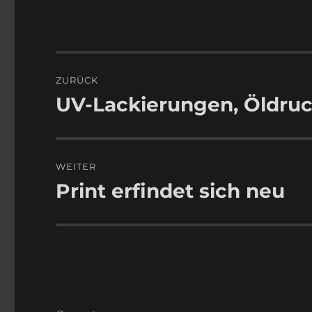
Beitragsnavigation
ZURÜCK
UV-Lackierungen, Öldruc
Vorheriger
Beitrag:
WEITER
Print erfindet sich neu
Nächster
Beitrag: