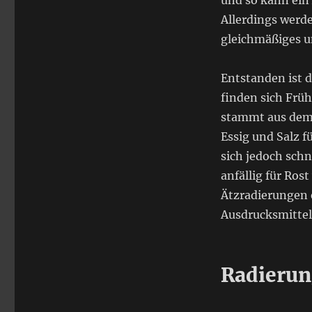
und so kann ein
Allerdings werd
gleichmäßiges u
Entstanden ist 
finden sich Früh
stammt aus dem 
Essig und Salz f
sich jedoch schn
anfällig für Ros
Ätzradierungen 
Ausdrucksmittel
Radieru