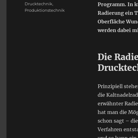
Schlagwörter
Drucktechnik
,
Programm. In kü
Produktionstechnik
Radierung ein T
Oberfläche Wund
werden dabei mi
Die Radie
Drucktec
Prinzipiell steh
die Kaltnadelra
erwähnter Radier
hat man die Mög
schon sagt – die
Verfahren entst