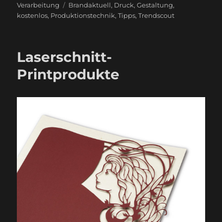
am
Schlagwörter
Verarbeitung
Brandaktuell
,
Druck
,
Gestaltung
,
kostenlos
,
Produktionstechnik
,
Tipps
,
Trendscout
Laserschnitt-
Printprodukte