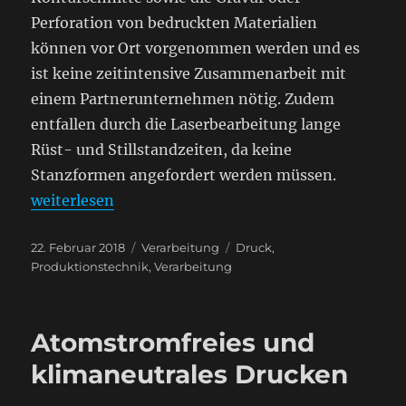
Perforation von bedruckten Materialien
können vor Ort vorgenommen werden und es
ist keine zeitintensive Zusammenarbeit mit
einem Partnerunternehmen nötig. Zudem
entfallen durch die Laserbearbeitung lange
Rüst- und Stillstandzeiten, da keine
Stanzformen angefordert werden müssen.
„Laserschnitt-Printprodukte“
weiterlesen
Veröffentlicht
Kategorien
Schlagwörter
22. Februar 2018
Verarbeitung
Druck
,
am
Produktionstechnik
,
Verarbeitung
Atomstromfreies und
klimaneutrales Drucken