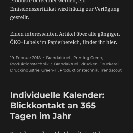
Produkte berechnet werden, ein
Emissionszertifikat wird häufig zur Verfügung
gestellt.
Einen interessanten Artikel über alle gängigen
ÖKO-Labels im Papierbereich, findet ihr hier.
Veröffentlicht
Kategorien
19. Februar 2018
Brandaktuell
,
Printing Green
,
am
Schlagwörter
Produktionstechnik
Brandaktuell
,
drucken
,
Druckerei
,
Druckindustrie
,
Green-IT
,
Produktionstechnik
,
Trendscout
Individuelle Kalender:
Blickkontakt an 365
Tagen im Jahr