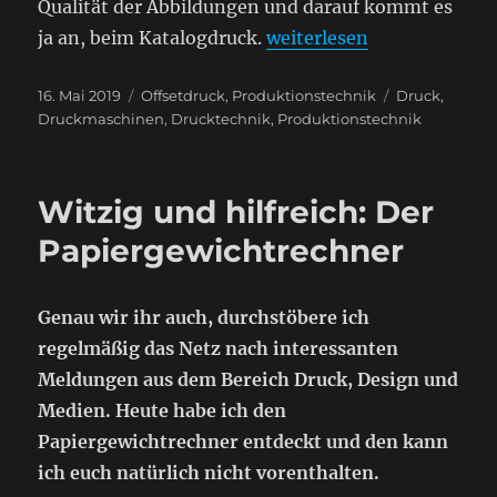
Qualität der Abbildungen und darauf kommt es
„Der Katalogdruck“
ja an, beim Katalogdruck.
weiterlesen
Veröffentlicht
Kategorien
Schlagwörter
16. Mai 2019
Offsetdruck
,
Produktionstechnik
Druck
,
am
Druckmaschinen
,
Drucktechnik
,
Produktionstechnik
Witzig und hilfreich: Der
Papiergewichtrechner
Genau wir ihr auch, durchstöbere ich
regelmäßig das Netz nach interessanten
Meldungen aus dem Bereich Druck, Design und
Medien. Heute habe ich den
Papiergewichtrechner entdeckt und den kann
ich euch natürlich nicht vorenthalten.