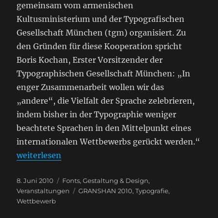
gemeinsam vom armenischen
Kultusministerium und der Typografischen
Gesellschaft München (tgm) organisiert. Zu
den Gründen für diese Kooperation spricht
Boris Kochan, Erster Vorsitzender der
Typographischen Gesellschaft München: „In
enger Zusammenarbeit wollen wir das
„andere“, die Vielfalt der Sprache zelebrieren,
indem bisher in der Typographie weniger
beachtete Sprachen in den Mittelpunkt eines
internationalen Wettbewerbs gerückt werden.“
„Internationaler Wettbewerb für östliche Typogr
weiterlesen
Veröffentlicht
Kategorien
8. Juni 2010
Fonts
,
Gestaltung & Design
,
am
Schlagwörter
Veranstaltungen
GRANSHAN 2010
,
Typografie
,
Wettbewerb