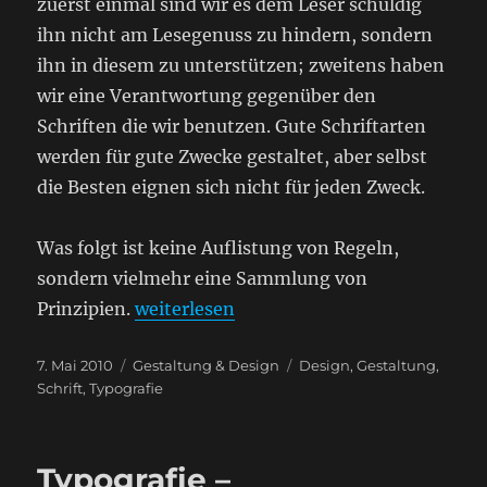
zuerst einmal sind wir es dem Leser schuldig
ihn nicht am Lesegenuss zu hindern, sondern
ihn in diesem zu unterstützen; zweitens haben
wir eine Verantwortung gegenüber den
Schriften die wir benutzen. Gute Schriftarten
werden für gute Zwecke gestaltet, aber selbst
die Besten eignen sich nicht für jeden Zweck.
Was folgt ist keine Auflistung von Regeln,
sondern vielmehr eine Sammlung von
„Die Wahl der Schrift“
Prinzipien.
weiterlesen
Veröffentlicht
Kategorien
Schlagwörter
7. Mai 2010
Gestaltung & Design
Design
,
Gestaltung
,
am
Schrift
,
Typografie
Typografie –