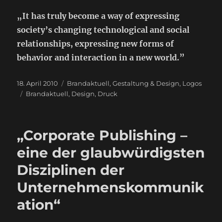
„It has truly become a way of expressing
society’s changing technological and social
relationships, expressing new forms of
behavior and interaction in a new world.”
Veröffentlicht
Kategorien
18. April 2010
Brandaktuell
,
Gestaltung & Design
,
Logos
am
Schlagwörter
Brandaktuell
,
Design
,
Druck
„Corporate Publishing –
eine der glaubwürdigsten
Disziplinen der
Unternehmenskommunik
ation“