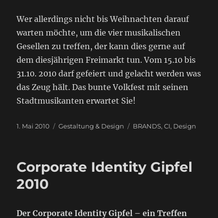
Wer allerdings nicht bis Weihnachten darauf
warten möchte, um die vier musikalischen
Gesellen zu treffen, der kann dies gerne auf
dem diesjährigen Freimarkt tun. Vom 15.10 bis
31.10. 2010 darf gefeiert und gelacht werden was
das Zeug hält. Das bunte Volkfest mit seinen
Stadtmusikanten erwartet Sie!
Veröffentlicht
Kategorien
Schlagwörter
1. Mai 2010
Gestaltung & Design
BRANDS
,
CI
,
Design
am
Corporate Identity Gipfel
2010
Der Corporate Identity Gipfel – ein Treffen