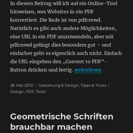
In diesem Beitrag will ich auf ein Online-Tool
hinweisen, was Websites in ein PDF
konvertiert. Die Rede ist von pdfcrowd.
Natürlich es gibt auch andere Möglichkeiten,
eine URL in ein PDF umzuwandeln, aber mit
pdfcrowd gelingt dies besonders gut – und
einfacher geht es eigentlich auch nicht. Einfach
die URL eingeben den „Convert to PDF“-
„PDF-Konverter – die We
Button drücken und fertig.
weiterlesen
Veröffentlicht
Kategorien
Schlagwört
28. Mai 2010
Gestaltung & Design
,
Tipps & Tricks
am
Design
,
PDF
,
Tools
Geometrische Schriften
brauchbar machen