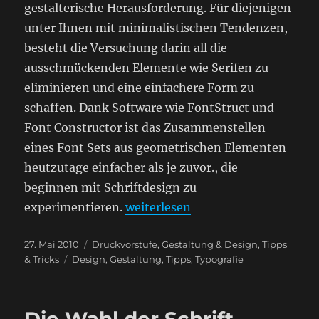
gestalterische Herausforderung. Für diejenigen
unter Ihnen mit minimalistischen Tendenzen,
besteht die Versuchung darin all die
ausschmückenden Elemente wie Serifen zu
eliminieren und eine einfachere Form zu
schaffen. Dank Software wie FontStruct und
Font Constructor ist das Zusammenstellen
eines Font Sets aus geometrischen Elementen
heutzutage einfacher als je zuvor., die
beginnen mit Schriftdesign zu
„Geometrische Schriften brauch
experimentieren.
weiterlesen
Veröffentlicht
Kategorien
27. Mai 2010
Druckvorstufe
,
Gestaltung & Design
,
Tipps
am
Schlagwörter
& Tricks
Design
,
Gestaltung
,
Tipps
,
Typografie